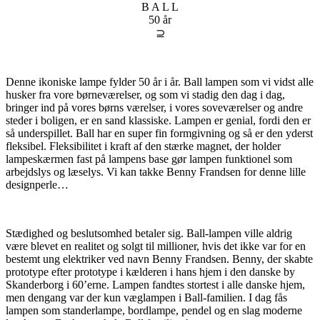
B A L L
50 år
⊇
Denne ikoniske lampe fylder 50 år i år. Ball lampen som vi vidst alle
husker fra vore børneværelser, og som vi stadig den dag i dag,
bringer ind på vores børns værelser, i vores soveværelser og andre
steder i boligen, er en sand klassiske. Lampen er genial, fordi den er
så underspillet. Ball har en super fin formgivning og så er den yderst
fleksibel. Fleksibilitet i kraft af den stærke magnet, der holder
lampeskærmen fast på lampens base gør lampen funktionel som
arbejdslys og læselys. Vi kan takke Benny Frandsen for denne lille
designperle…
Stædighed og beslutsomhed betaler sig. Ball-lampen ville aldrig
være blevet en realitet og solgt til millioner, hvis det ikke var for en
bestemt ung elektriker ved navn Benny Frandsen. Benny, der skabte
prototype efter prototype i kælderen i hans hjem i den danske by
Skanderborg i 60’erne. Lampen fandtes stortest i alle danske hjem,
men dengang var der kun væglampen i Ball-familien. I dag fås
lampen som standerlampe, bordlampe, pendel og en slag moderne