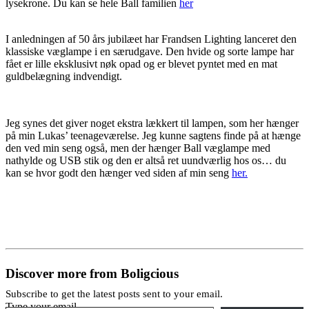
lysekrone. Du kan se hele Ball familien
her
I anledningen af 50 års jubilæet har Frandsen Lighting lanceret den
klassiske væglampe i en særudgave. Den hvide og sorte lampe har
fået er lille eksklusivt nøk opad og er blevet pyntet med en mat
guldbelægning indvendigt.
Jeg synes det giver noget ekstra lækkert til lampen, som her hænger
på min Lukas’ teenageværelse. Jeg kunne sagtens finde på at hænge
den ved min seng også, men der hænger Ball væglampe med
nathylde og USB stik og den er altså ret uundværlig hos os… du
kan se hvor godt den hænger ved siden af min seng
her.
Discover more from Boligcious
Subscribe to get the latest posts sent to your email.
Type your email…