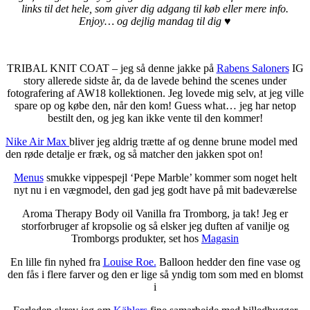
links til det hele, som giver dig adgang til køb eller mere info.
Enjoy… og dejlig mandag til dig ♥
TRIBAL KNIT COAT – jeg så denne jakke på
Rabens Saloners
IG
story allerede sidste år, da de lavede behind the scenes under
fotografering af AW18 kollektionen. Jeg lovede mig selv, at jeg ville
spare op og købe den, når den kom! Guess what… jeg har netop
bestilt den, og jeg kan ikke vente til den kommer!
Nike Air Max
bliver jeg aldrig trætte af og denne brune model med
den røde detalje er fræk, og så matcher den jakken spot on!
Menus
smukke vippespejl ‘Pepe Marble’ kommer som noget helt
nyt nu i en vægmodel, den gad jeg godt have på mit badeværelse
Aroma Therapy Body oil Vanilla fra Tromborg, ja tak! Jeg er
storforbruger af kropsolie og så elsker jeg duften af vanilje og
Tromborgs produkter, set hos
Magasin
En lille fin nyhed fra
Louise Roe.
Balloon hedder den fine vase og
den fås i flere farver og den er lige så yndig tom som med en blomst
i