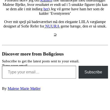
Forleden skrev jeg om
Kählers
fine samarbejde med billedhugger
Malene Bjelke, hvor resultatet er endt ud i 5 smukke figurer (du kan
se dem alle i mit indlæg
her
) Jeg vil gerne have ham her som de
kalder ‘Eventyreren’
Over mit spejl på badeværelset må den elegante LIILA væglampe
designet af Sofie Refer for
NUURA
gerne hænge, den er så smuk.
⊇
Discover more from Boligcious
Subscribe to get the latest posts sent to your email.
Type your email…
Subscribe
By
Malene Marie Møller