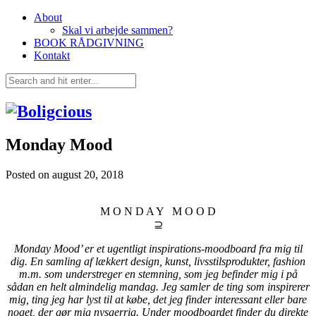
About
Skal vi arbejde sammen?
BOOK RÅDGIVNING
Kontakt
Monday Mood
Posted on
august 20, 2018
M O N D A Y M O O D
⊇
Monday Mood’ er et ugentligt inspirations-moodboard fra mig til
dig. En samling af lækkert design, kunst, livsstilsprodukter, fashion
m.m. som understreger en stemning, som jeg befinder mig i på
sådan en helt almindelig mandag. Jeg samler de ting som inspirerer
mig, ting jeg har lyst til at købe, det jeg finder interessant eller bare
noget, der gør mig nysgerrig. Under moodboardet finder du direkte