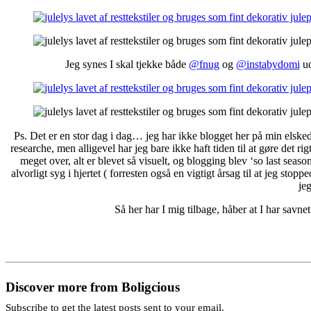
Jeg synes I skal tjekke både
@fnug
og
@instabydomi
ud
Ps. Det er en stor dag i dag… jeg har ikke blogget her på min elskede 
researche, men alligevel har jeg bare ikke haft tiden til at gøre det r
meget over, alt er blevet så visuelt, og blogging blev ‘so last seaso
alvorligt syg i hjertet ( forresten også en vigtigt årsag til at jeg stopp
je
Så her har I mig tilbage, håber at I har savn
Discover more from Boligcious
Subscribe to get the latest posts sent to your email.