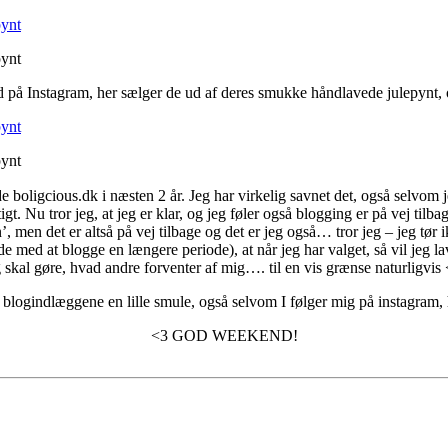
 på Instagram, her sælger de ud af deres smukke håndlavede julepynt, o
boligcious.dk i næsten 2 år. Jeg har virkelig savnet det, også selvom jeg
igtigt. Nu tror jeg, at jeg er klar, og jeg føler også blogging er på vej t
n’, men det er altså på vej tilbage og det er jeg også… tror jeg – jeg tør
ede med at blogge en længere periode), at når jeg har valget, så vil jeg lav
g skal gøre, hvad andre forventer af mig…. til en vis grænse naturligvis
et blogindlæggene en lille smule, også selvom I følger mig på instagram, 
<3 GOD WEEKEND!