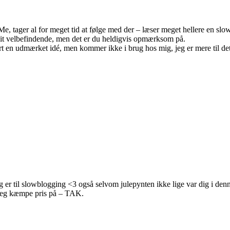
e, tager al for meget tid at følge med der – læser meget hellere en slo
dit velbefindende, men det er du heldigvis opmærksom på.
rt en udmærket idé, men kommer ikke i brug hos mig, jeg er mere til d
dig er til slowblogging <3 også selvom julepynten ikke lige var dig i
r jeg kæmpe pris på – TAK.