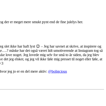
g der er meget mere smukt pynt end de fine julelys her.
 slet ikke har haft lyst 😉 – Jeg har savnet at skrive, at inspirere og
ilbage….? måske har det også været lidt umotiverende at Instagram tog så
 ikke love noget. Jeg lovede mig selv for små to år siden, da jeg blev
e det jeg elsker, og jeg vil ikke føle mig presset til noget eller føle, at
 <3
hvor jeg jo er en del mere aktiv:
@boligcious