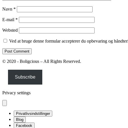
Navn
*
E-mail
*
Websted
Ved at bruge denne formular accepterer du opbevaring og håndteri
© 2020 - Boligcious – All Rights Reserved.
Subscribe
Privacy settings
Privatlivsindstillinger
Blog
Facebook