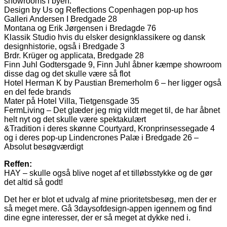
showrooms i byen.
Design by Us og Reflections Copenhagen pop-up hos
Galleri Andersen I Bredgade 28
Montana og Erik Jørgensen i Bredagde 76
Klassik Studio hvis du elsker designklassikere og dansk
designhistorie, også i Bredgade 3
Brdr. Krüger og applicata, Bredgade 28
Finn Juhl Godtersgade 9, Finn Juhl åbner kæmpe showroom
disse dag og det skulle være så flot
Hotel Herman K by Paustian Bremerholm 6 – her ligger også
en del fede brands
Mater på Hotel Villa, Tietgensgade 35
FermLiving – Det glæder jeg mig vildt meget til, de har åbnet
helt nyt og det skulle være spektakulært
&Tradition i deres skønne Courtyard, Kronprinsessegade 4
og i deres pop-up Lindencrones Palæ i Bredgade 26 –
Absolut besøgværdigt
Reffen:
HAY – skulle også blive noget af et tilløbsstykke og de gør
det altid så godt!
Det her er blot et udvalg af mine prioritetsbesøg, men der er
så meget mere. Gå 3daysofdesign-appen igennem og find
dine egne interesser, der er så meget at dykke ned i.