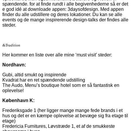
spændende. for at finde rundt i alle begivenhederne så er det
e god idé at downloade appen: 3daysofdesign. Med appen
finder du alle udstillere og deres lokationer. Du kan se alle
events og de mange inspirerende design-talks der findes alle
steder.
&Tradition
Her kommer en liste over alle mine ‘must visit’ steder:
Nordhavn:
Gubi, altid smukt og inspirende
Kvadrat har en ret spændende udstilling
The Audo, Menu’s boutique hotel som er så fantastisk en
oplevelse!
København K:
Frederiksgade 1 (her ligger mange mange fede brands i et
hus og det er en kæmpe oplevelse at bevæge sig fra etage til
etage)
Fredericia Furnitures, Løvstræde 1, et af de smukkeste