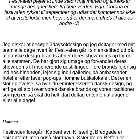
Festivalen plejer at finde sted i maj måned og tiltrækker
mange designelskere fra hele verden. Pga. Corona er
festivalen rykket til september og udlandet kommer nok ikke
til at vælte forbi, men hey… så er der mere plads til alle os
andre <3
Jeg elsker at besøge 3daysofdesign og jeg deltager med mit
team alle dage hvert år. Festivalen går i sin enkelthed ud på,
at danske design-brands åbner deres showrooms op for os
alle sammen. De har gjort sig umage og forvandlet deres
showrooms til inspirerende udstillinger. Flere brands lejer sig
ind hos hinanden, lejer sig ind i gallerier, på ambassader,
hoteller eller laver pop-ups i tomme butikslokaler. Det er en
stor oplevelse, så hvis du er interesseret i dansk design, og
er lige så stolt over vores danske brands og vores traditioner
som jeg er, så skal du helt klart deltag enten en af dagene
eller alle dage!
Montana
Festivalen foregår i København K, særligt Bredgade er
epicenteret, men også Nordhavn, Østerbro og Reffen er