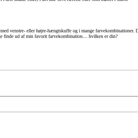
d venstre- eller højre-hængtskuffe og i mange farvekombinationer. Du
e finde ud af min favorit farvekombination… hvilken er din?