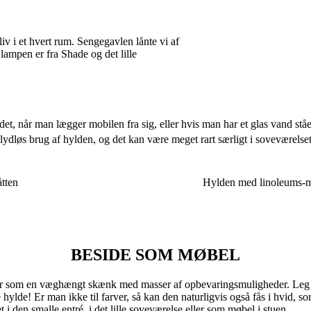
v i et hvert rum. Sengegavlen lånte vi af
mpen er fra Shade og det lille
ordet, når man lægger mobilen fra sig, eller hvis man har et glas vand s
lydløs brug af hylden, og det kan være meget rart særligt i soveværelse
tten
Hylden med linoleums-må
BESIDE SOM MØBEL
er som en væghængt skænk med masser af opbevaringsmuligheder. Leg med
lde! Er man ikke til farver, så kan den naturligvis også fås i hvid, so
den smalle entré, i det lille soveværelse eller som møbel i stuen.