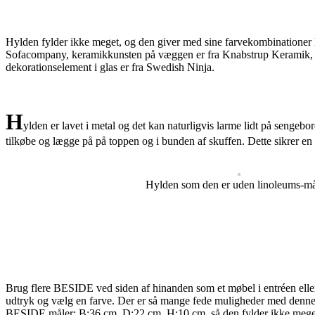
Hylden fylder ikke meget, og den giver med sine farvekombinationer li
Sofacompany, keramikkunsten på væggen er fra Knabstrup Keramik, la
dekorationselement i glas er fra Swedish Ninja.
H
ylden er lavet i metal og det kan naturligvis larme lidt på sengeb
tilkøbe og lægge på på toppen og i bunden af skuffen. Dette sikrer en 
Hylden som den er uden linoleums-må
Brug flere BESIDE ved siden af hinanden som et møbel i entréen ell
udtryk og vælg en farve. Der er så mange fede muligheder med denne hy
BESIDE måler: B:36 cm, D:22 cm, H:10 cm. så den fylder ikke meget i 