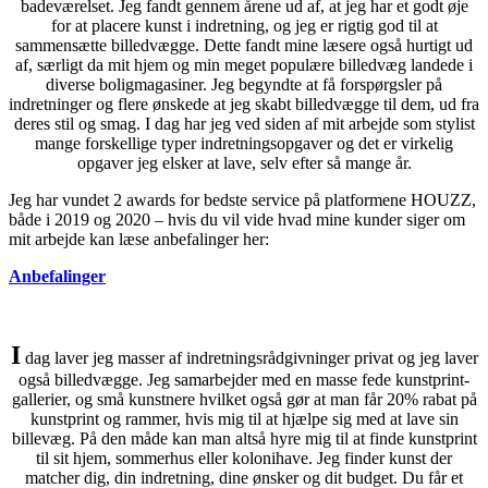
badeværelset. Jeg fandt gennem årene ud af, at jeg har et godt øje
for at placere kunst i indretning, og jeg er rigtig god til at
sammensætte billedvægge. Dette fandt mine læsere også hurtigt ud
af, særligt da mit hjem og min meget populære billedvæg landede i
diverse boligmagasiner. Jeg begyndte at få forspørgsler på
indretninger og flere ønskede at jeg skabt billedvægge til dem, ud fra
deres stil og smag. I dag har jeg ved siden af mit arbejde som stylist
mange forskellige typer indretningsopgaver og det er virkelig
opgaver jeg elsker at lave, selv efter så mange år.
Jeg har vundet 2 awards for bedste service på platformene HOUZZ,
både i 2019 og 2020 – hvis du vil vide hvad mine kunder siger om
mit arbejde kan læse anbefalinger her:
Anbefalinger
I
dag laver jeg masser af indretningsrådgivninger privat og jeg laver
også billedvægge. Jeg samarbejder med en masse fede kunstprint-
gallerier, og små kunstnere hvilket også gør at man får 20% rabat på
kunstprint og rammer, hvis mig til at hjælpe sig med at lave sin
billevæg. På den måde kan man altså hyre mig til at finde kunstprint
til sit hjem, sommerhus eller kolonihave. Jeg finder kunst der
matcher dig, din indretning, dine ønsker og dit budget. Du får et