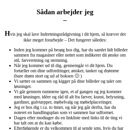
Sådan arbejder jeg
–
H
vis jeg skal lave Indretningsrådgivning i dit hjem, så kræver det
ikke meget forarbejde – Det fungerer således:
Inden jeg kommer på besøg hos dig, har du samlet lidt billeder
sammen fra magasiner eller nettet som indikerer dit ønske om
stil, farveretning og stemning.
Når jeg kommer ud til dig, gennemgår vi dit hjem. Du
fortæller om dine udfordringer, ønsker, tanker og drømme
(bare drøm stort og ud af boksen 🙂 )
Vi sætter os sammen og kigger på dine billeder og taler om
løsninger.
Vi går gennem rummene igen, et af gangen og jeg kommer
med løsninger, idéer og råd til alt fra farver, kunst, belysning,
gardiner, gulvtæpper, møbelvalg og møbelplaceringer.
Jeg er hos dig i ca. to timer, og når jeg går derfra, har du
noteret en handlingsplan som vi sammen har udformet.
Dagen efter modtager du en linkliste med links til de ting vi
har talt om at du kan købe.
Efterfølgende er du velkommen til at sende sms, hvis du har