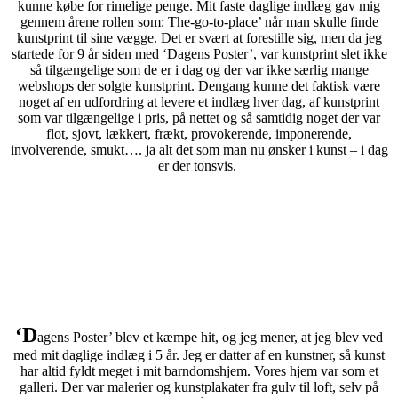
kunne købe for rimelige penge. Mit faste daglige indlæg gav mig
gennem årene rollen som: The-go-to-place’ når man skulle finde
kunstprint til sine vægge. Det er svært at forestille sig, men da jeg
startede for 9 år siden med ‘Dagens Poster’, var kunstprint slet ikke
så tilgængelige som de er i dag og der var ikke særlig mange
webshops der solgte kunstprint. Dengang kunne det faktisk være
noget af en udfordring at levere et indlæg hver dag, af kunstprint
som var tilgængelige i pris, på nettet og så samtidig noget der var
flot, sjovt, lækkert, frækt, provokerende, imponerende,
involverende, smukt…. ja alt det som man nu ønsker i kunst – i dag
er der tonsvis.
‘D
agens Poster’ blev et kæmpe hit, og jeg mener, at jeg blev ved
med mit daglige indlæg i 5 år. Jeg er datter af en kunstner, så kunst
har altid fyldt meget i mit barndomshjem. Vores hjem var som et
galleri. Der var malerier og kunstplakater fra gulv til loft, selv på