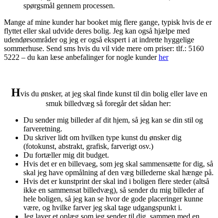
spørgsmål gennem processen.
Mange af mine kunder har booket mig flere gange, typisk hvis de er
flyttet eller skal udvide deres bolig. Jeg kan også hjælpe med
udendørsområder og jeg er også ekspert i at indrette hyggelige
sommerhuse. Send sms hvis du vil vide mere om priser: tlf.: 5160
5222 – du kan læse anbefalinger for nogle kunder
her
H
vis du ønsker, at jeg skal finde kunst til din bolig eller lave en
smuk billedvæg så foregår det sådan her:
Du sender mig billeder af dit hjem, så jeg kan se din stil og
farveretning.
Du skriver lidt om hvilken type kunst du ønsker dig
(fotokunst, abstrakt, grafisk, farverigt osv.)
Du fortæller mig dit budget.
Hvis det er en billevaeg, som jeg skal sammensætte for dig, så
skal jeg have opmålning af den væg billederne skal hænge på.
Hvis det er kunstprint der skal ind i boligen flere steder (altså
ikke en sammensat billedvæg), så sender du mig billeder af
hele boligen, så jeg kan se hvor de gode placeringer kunne
være, og hvilke farver jeg skal tage udgangspunkt i.
Jeg laver et oplæg som jeg sender til dig, sammen med en