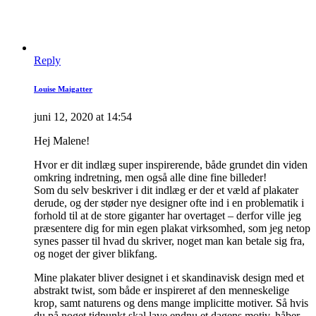
Reply
Louise Maigatter
juni 12, 2020 at 14:54
Hej Malene!
Hvor er dit indlæg super inspirerende, både grundet din viden
omkring indretning, men også alle dine fine billeder!
Som du selv beskriver i dit indlæg er der et væld af plakater
derude, og der støder nye designer ofte ind i en problematik i
forhold til at de store giganter har overtaget – derfor ville jeg
præsentere dig for min egen plakat virksomhed, som jeg netop
synes passer til hvad du skriver, noget man kan betale sig fra,
og noget der giver blikfang.
Mine plakater bliver designet i et skandinavisk design med et
abstrakt twist, som både er inspireret af den menneskelige
krop, samt naturens og dens mange implicitte motiver. Så hvis
du på noget tidpunkt skal lave endnu et dagens motiv, håber