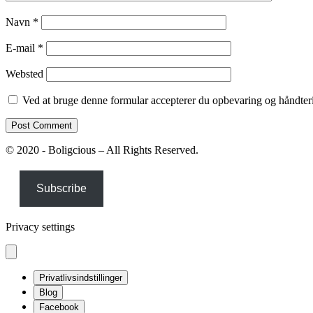
Navn
*
E-mail
*
Websted
Ved at bruge denne formular accepterer du opbevaring og håndteri
© 2020 - Boligcious – All Rights Reserved.
Subscribe
Privacy settings
Privatlivsindstillinger
Blog
Facebook