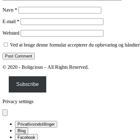
Navn
*
E-mail
*
Websted
Ved at bruge denne formular accepterer du opbevaring og håndteri
© 2020 - Boligcious – All Rights Reserved.
Subscribe
Privacy settings
Privatlivsindstillinger
Blog
Facebook