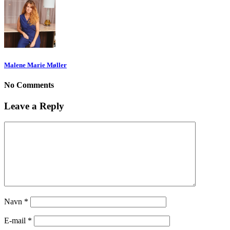
Malene Marie Møller
No Comments
Leave a Reply
Navn
*
E-mail
*