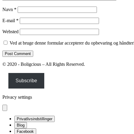
Navn
*
E-mail
*
Websted
Ved at bruge denne formular accepterer du opbevaring og håndteri
© 2020 - Boligcious – All Rights Reserved.
Subscribe
Privacy settings
Privatlivsindstillinger
Blog
Facebook