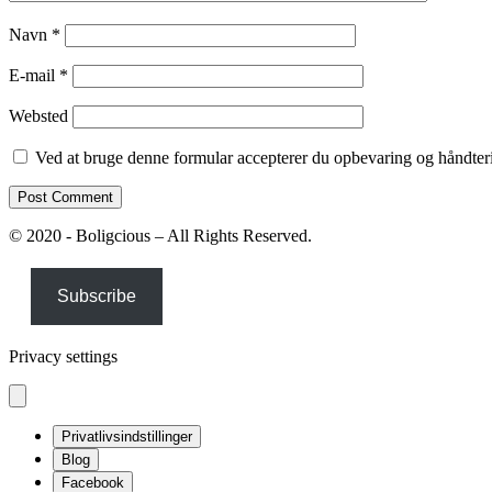
Navn
*
E-mail
*
Websted
Ved at bruge denne formular accepterer du opbevaring og håndteri
© 2020 - Boligcious – All Rights Reserved.
Subscribe
Privacy settings
Privatlivsindstillinger
Blog
Facebook