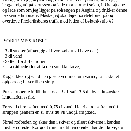
lægge mig ud på terrassen og lade mig varme i solen, lukke øjnene
og lade som om jeg ligger på solsengen på Aegina og drikker denne
læskende limonade. Måske jeg skal tage høretelefoner på og
overdøve Frederiksbergs trafik med lyden af bølgeskvulp 😉
‘SOBER MISS ROSIE’
· 3 dl sukker (afhængig af hvor sød du vil have den)
· 3 dl vand
· Saften fra 3-4 citroner
· 1 rå rødbede (for at få den smukke farve)
Kog sukker og vand i en gryde ved medium varme, så sukkeret
opløses og bliver til en sirup.
Pres citronerne indtil du har ca. 3 dl. saft, 3,5 dl. hvis du ønsker
lemonaden syrlig.
Fortynd citronsaften med 0,75 cl vand. Hæld citronsaften ned i
siruppen gennem en si, hvis du vil undgå frugtkød.
Skræl rødbeden og skær den i skiver og tilsæt skiverne i kanden
med lemonade. Rør godt rundt indtil lemonaden har den farve, du