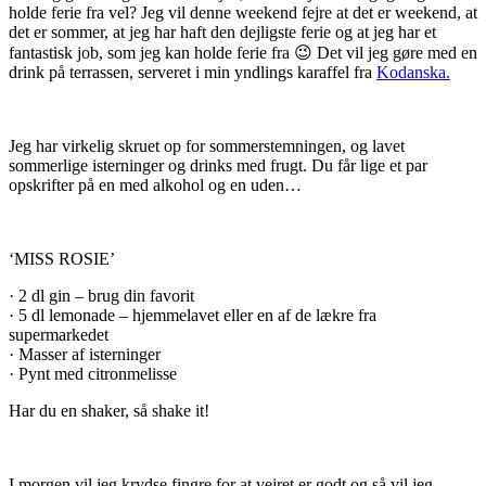
holde ferie fra vel? Jeg vil denne weekend fejre at det er weekend, at
det er sommer, at jeg har haft den dejligste ferie og at jeg har et
fantastisk job, som jeg kan holde ferie fra 😉 Det vil jeg gøre med en
drink på terrassen, serveret i min yndlings karaffel fra
Kodanska.
Jeg har virkelig skruet op for sommerstemningen, og lavet
sommerlige isterninger og drinks med frugt. Du får lige et par
opskrifter på en med alkohol og en uden…
‘MISS ROSIE’
· 2 dl gin – brug din favorit
· 5 dl lemonade – hjemmelavet eller en af de lækre fra
supermarkedet
· Masser af isterninger
· Pynt med citronmelisse
Har du en shaker, så shake it!
I morgen vil jeg krydse fingre for at vejret er godt og så vil jeg