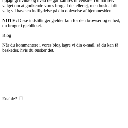
nøjagtigt hvilke og hvad de gør kan ses til venstre. Du har selv
valget om at godkende vores brug af det eller ej, men husk at dit
valg vil have en indflydelse på din oplevelse af hjemmesiden.
NOTE:
Disse indstillinger gælder kun for den browser og enhed,
du bruger i øjeblikket.
Blog
Når du kommentere i vores blog lagre vi din e-mail, så du kan få
beskeder, hvis du ønsker det.
Enable?