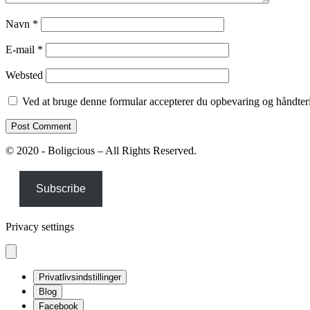
Navn
*
E-mail
*
Websted
Ved at bruge denne formular accepterer du opbevaring og håndteri
© 2020 - Boligcious – All Rights Reserved.
Subscribe
Privacy settings
Privatlivsindstillinger
Blog
Facebook