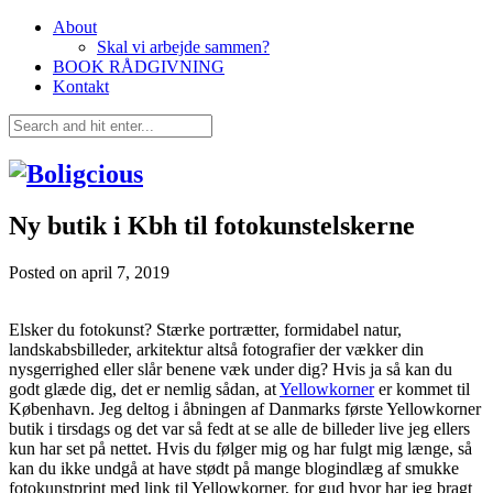
About
Skal vi arbejde sammen?
BOOK RÅDGIVNING
Kontakt
Ny butik i Kbh til fotokunstelskerne
Posted on
april 7, 2019
Elsker du fotokunst? Stærke portrætter, formidabel natur,
landskabsbilleder, arkitektur altså fotografier der vækker din
nysgerrighed eller slår benene væk under dig? Hvis ja så kan du
godt glæde dig, det er nemlig sådan, at
Yellowkorner
er kommet til
København. Jeg deltog i åbningen af Danmarks første Yellowkorner
butik i tirsdags og det var så fedt at se alle de billeder live jeg ellers
kun har set på nettet. Hvis du følger mig og har fulgt mig længe, så
kan du ikke undgå at have stødt på mange blogindlæg af smukke
fotokunstprint med link til Yellowkorner, for gud hvor har jeg bragt