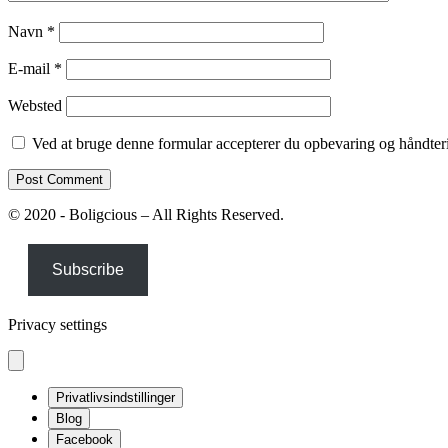
Navn
*
E-mail
*
Websted
Ved at bruge denne formular accepterer du opbevaring og håndteri
© 2020 - Boligcious – All Rights Reserved.
Subscribe
Privacy settings
Privatlivsindstillinger
Blog
Facebook