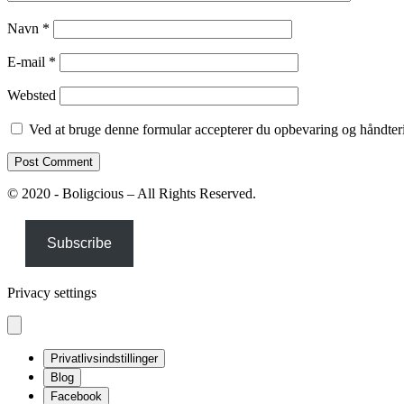
Navn
*
E-mail
*
Websted
Ved at bruge denne formular accepterer du opbevaring og håndteri
© 2020 - Boligcious – All Rights Reserved.
Subscribe
Privacy settings
Privatlivsindstillinger
Blog
Facebook