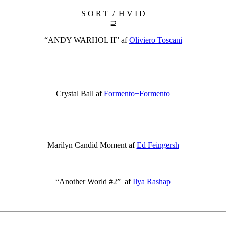
S O R T / H V I D
⊇
“ANDY WARHOL II” af
Oliviero Toscani
Crystal Ball af
Formento+Formento
Marilyn Candid Moment af
Ed Feingersh
“Another World #2” af
Ilya Rashap