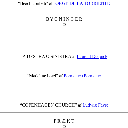
“Beach confetti” af
JORGE DE LA TORRIENTE
B Y G N I N G E R
⊇
“A DESTRA O SINISTRA af
Laurent Dequick
“Madeline hotel” af
Formento+Formento
“COPENHAGEN CHURCH” af
Ludwig Favre
F R Æ K T
⊇