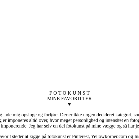
F O T O K U N S T
MINE FAVORITTER
♥
og lade mig opsluge og forføre. Der er ikke nogen decideret kategori, som
 Jeg er imponeres altid over, hvor meget personlighed og intensitet en f
tså imponerende. Jeg har selv en del fotokunst på mine vægge og så har je
e favorit steder at kigge på fotokunst er Pinterest, Yellowkorner.com og 