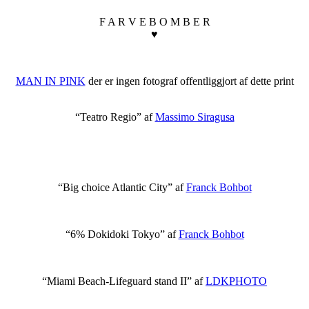
F A R V E B O M B E R
♥
MAN IN PINK
der er ingen fotograf offentliggjort af dette print
“Teatro Regio” af
Massimo Siragusa
“Big choice Atlantic City” af
Franck Bohbot
“6% Dokidoki Tokyo” af
Franck Bohbot
“Miami Beach-Lifeguard stand II” af
LDKPHOTO