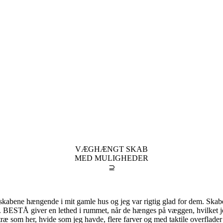
VÆGHÆNGT SKAB
MED MULIGHEDER
⊇
abene hængende i mit gamle hus og jeg var rigtig glad for dem. Skab
.m. BESTÅ giver en lethed i rummet, når de hænges på væggen, hvilket je
æ som her, hvide som jeg havde, flere farver og med taktile overflade