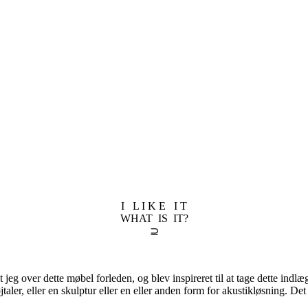
I L I K E I T
WHAT IS IT?
⊇
aldt jeg over dette møbel forleden, og blev inspireret til at tage dette i
aler, eller en skulptur eller en eller anden form for akustikløsning. Det 