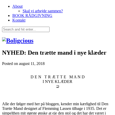
About
Skal vi arbejde sammen?
BOOK RÅDGIVNING
Kontakt
NYHED: Den trætte mand i nye klæder
Posted on
august 11, 2018
D E N T R Æ T T E M A N D
I NYE KLÆDER
⊇
Alle der følger med her på bloggen, kender min kærlighed til Den
Trætte Mand designet af Flemming Lassen tilbage i 1935. Det er
simpelthen mit største ønske at eje den stol og det har det været i