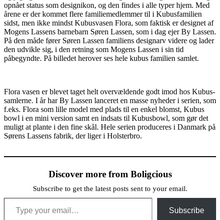
opnået status som designikon, og den findes i alle typer hjem. Med
årene er der kommet flere familiemedlemmer til i Kubusfamilien
sidst, men ikke mindst Kubusvasen Flora, som faktisk er designet af
Mogens Lassens barnebarn Søren Lassen, som i dag ejer By Lassen.
På den måde fører Søren Lassen familiens designarv videre og lader
den udvikle sig, i den retning som Mogens Lassen i sin tid
påbegyndte. På billedet herover ses hele kubus familien samlet.
Flora vasen er blevet taget helt overvældende godt imod hos Kubus-
samlerne. I år har By Lassen lanceret en masse nyheder i serien, som
f.eks. Flora som lille model med plads til en enkel blomst, Kubus
bowl i en mini version samt en indsats til Kubusbowl, som gør det
muligt at plante i den fine skål. Hele serien produceres i Danmark på
Sørens Lassens fabrik, der liger i Holsterbro.
Discover more from Boligcious
Subscribe to get the latest posts sent to your email.
Type your email…
Subscribe