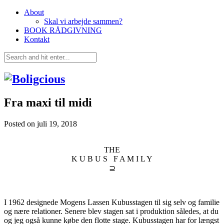
About
Skal vi arbejde sammen?
BOOK RÅDGIVNING
Kontakt
Fra maxi til midi
Posted on
juli 19, 2018
THE
K U B U S F A M I L Y
⊇
I 1962 designede Mogens Lassen Kubusstagen til sig selv og familie
og nære relationer. Senere blev stagen sat i produktion således, at du
og jeg også kunne købe den flotte stage. Kubusstagen har for længst