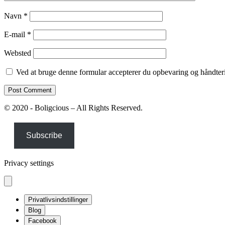
Navn
*
E-mail
*
Websted
Ved at bruge denne formular accepterer du opbevaring og håndteri
© 2020 - Boligcious – All Rights Reserved.
Subscribe
Privacy settings
Privatlivsindstillinger
Blog
Facebook