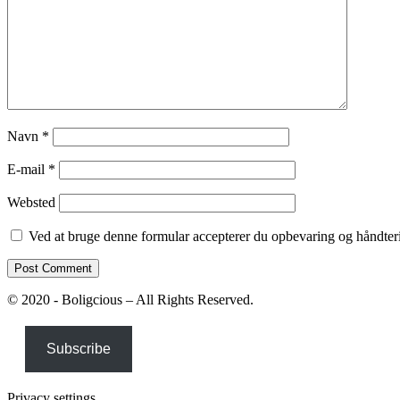
Navn
*
E-mail
*
Websted
Ved at bruge denne formular accepterer du opbevaring og håndteri
© 2020 - Boligcious – All Rights Reserved.
Subscribe
Privacy settings