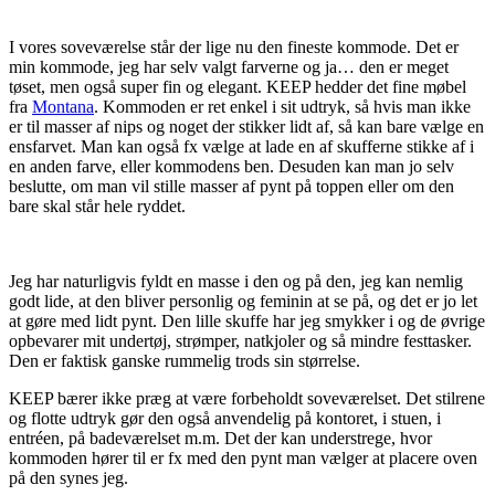
I vores soveværelse står der lige nu den fineste kommode. Det er
min kommode, jeg har selv valgt farverne og ja… den er meget
tøset, men også super fin og elegant. KEEP hedder det fine møbel
fra
Montana
. Kommoden er ret enkel i sit udtryk, så hvis man ikke
er til masser af nips og noget der stikker lidt af, så kan bare vælge en
ensfarvet. Man kan også fx vælge at lade en af skufferne stikke af i
en anden farve, eller kommodens ben. Desuden kan man jo selv
beslutte, om man vil stille masser af pynt på toppen eller om den
bare skal står hele ryddet.
Jeg har naturligvis fyldt en masse i den og på den, jeg kan nemlig
godt lide, at den bliver personlig og feminin at se på, og det er jo let
at gøre med lidt pynt. Den lille skuffe har jeg smykker i og de øvrige
opbevarer mit undertøj, strømper, natkjoler og så mindre festtasker.
Den er faktisk ganske rummelig trods sin størrelse.
KEEP bærer ikke præg at være forbeholdt soveværelset. Det stilrene
og flotte udtryk gør den også anvendelig på kontoret, i stuen, i
entréen, på badeværelset m.m. Det der kan understrege, hvor
kommoden hører til er fx med den pynt man vælger at placere oven
på den synes jeg.