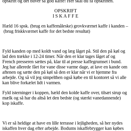
opskrift og det bliver så god kaffe! Her skal du få opskriften.
OPSKRIFT
I S K A F F E
Hæld 16 spsk. (brug en kaffemåleske) grovkværnet kaffe i kanden –
(brug friskkværnet kaffe for det bedste resultat)
Fyld kanden op med koldt vand og læg låget på. Stil den på køl og
lad den trække i 12-24 timer. Når den er klar tages låget af og
French presseren sættes på, klar til at presse kaffegrumset i bund.
Jeg har allerede fået for vane disse varme dage, at lave en kande om
aftenen og sætte den på køl så den er klar når vi er hjemme fra
arbejde. Og så vil jeg simpelthen også købe en til kontoret så vi alle
kan blive forkælet lidt i varmen.
Fyld isterninger i koppen, hæld den kolde kaffe over, tilsæt sirup og
mælk og så har du altså let den bedste (og stærkt vanedannende)
kop iskaffe.
Vi er så heldige at have en lille terrasse i lejligheden, så her nydes
iskaffen hver dag efter arbejde. Bodums iskaffebrygger kan købes