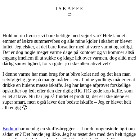
I S K A F F E
⊇
Hold nu op hvor er vi bare heldige med vejret var? Hele landet
emmer af lækre summervibes og alle mine kjoler i skabet er blevet
luftet. Jeg elsker, at det bare forsætter med at være varmt og solrigt.
Det er dog nogle meget varme dage på kontoret og vi kommer altså
engang imellem til at sukke og klage lidt over varmen, dog altid med
dårlig samvittighed, for vi gider jo ikke alternativet vel?
I denne varme har man brug for at blive kølet ned og det kan man
selvfølgelig gøre på mange måder – en af mine yndlings måder er at
drikke en hulens masse iskaffe. Jeg har længe afprøvet forskellige
opskrifter og ledt efter den der rigtig RIGTIG gode kop kaffe, som
er let at lave. Nu har jeg så fundet et produkt, der er ikke alene er
super smart, men også laver den bedste iskaffe – Jeg er blevet helt
afhængig 🙂
Bodum
har nemlig en skaffe-brygger…. har du nogensinde hørt om
sådan en? Det havde jeg ikke. Jeg har testet den med den helt rigtige