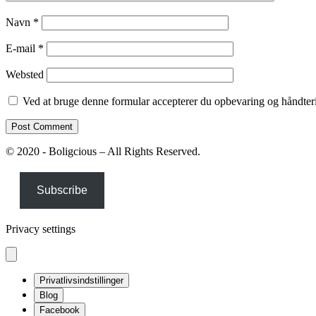
Navn
*
E-mail
*
Websted
Ved at bruge denne formular accepterer du opbevaring og håndteri
© 2020 - Boligcious – All Rights Reserved.
Subscribe
Privacy settings
Privatlivsindstillinger
Blog
Facebook