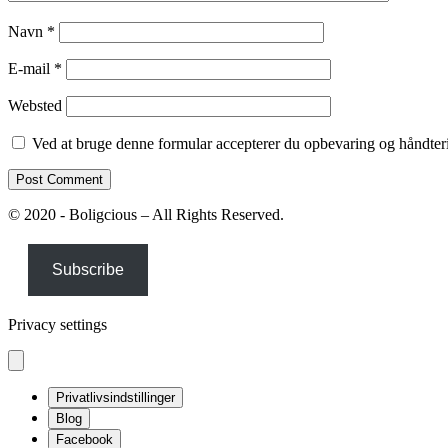
Navn
*
E-mail
*
Websted
Ved at bruge denne formular accepterer du opbevaring og håndteri
© 2020 - Boligcious – All Rights Reserved.
Subscribe
Privacy settings
Privatlivsindstillinger
Blog
Facebook