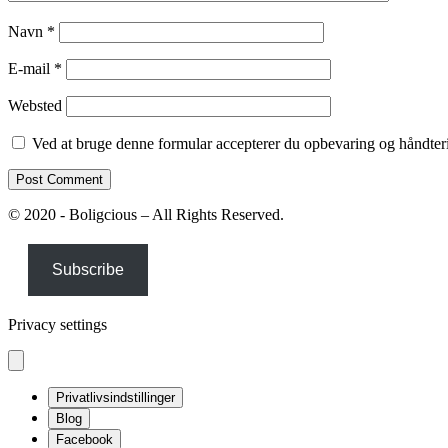
Navn
*
E-mail
*
Websted
Ved at bruge denne formular accepterer du opbevaring og håndteri
© 2020 - Boligcious – All Rights Reserved.
Subscribe
Privacy settings
Privatlivsindstillinger
Blog
Facebook