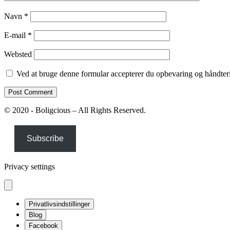
Navn
*
E-mail
*
Websted
Ved at bruge denne formular accepterer du opbevaring og håndteri
© 2020 - Boligcious – All Rights Reserved.
Subscribe
Privacy settings
Privatlivsindstillinger
Blog
Facebook