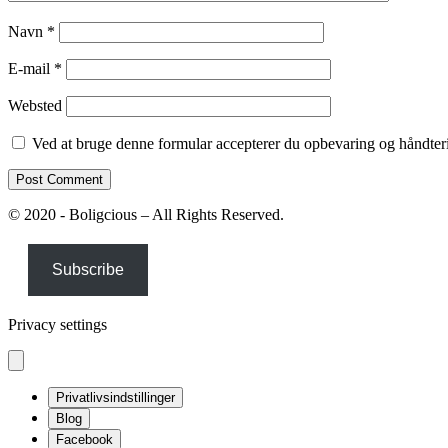
Navn
*
E-mail
*
Websted
Ved at bruge denne formular accepterer du opbevaring og håndteri
© 2020 - Boligcious – All Rights Reserved.
Subscribe
Privacy settings
Privatlivsindstillinger
Blog
Facebook