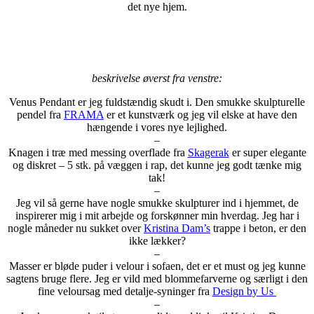
det nye hjem.
beskrivelse øverst fra venstre:
Venus Pendant er jeg fuldstændig skudt i. Den smukke skulpturelle
pendel fra
FRAMA
er et kunstværk og jeg vil elske at have den
hængende i vores nye lejlighed.
–
Knagen i træ med messing overflade fra
Skagerak
er super elegante
og diskret – 5 stk. på væggen i rap, det kunne jeg godt tænke mig
tak!
–
Jeg vil så gerne have nogle smukke skulpturer ind i hjemmet, de
inspirerer mig i mit arbejde og forskønner min hverdag. Jeg har i
nogle måneder nu sukket over
Kristina Dam’s
trappe i beton, er den
ikke lækker?
–
Masser er bløde puder i velour i sofaen, det er et must og jeg kunne
sagtens bruge flere. Jeg er vild med blommefarverne og særligt i den
fine veloursag med detalje-syninger fra
Design by Us
–