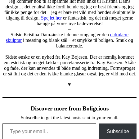
Jeg kommer nok til at spamme lidt med links til Kristina Dams
design… det er altså ikke fordi hende og jeg er best friends og jeg
får ikke penge for det – jeg er bare ret vild med hendes skulpturelle
tilgang til design.
Spejlet her
er fantastisk, og det må meget gerne
hænge på vores nye badeværelse!
–
Sidste Kristina Dam-ønske i denne omgang er den
cirkulære
skulptur
i messing og blank stål – et smykke til boligen. Smuk og
balancerende.
–
Sidste ønske er en nyhed fra Kay Bojesen. Der er nemlig kommet
en æstetisk og meget lækker porcelænsserie fra Kay Bojesen. Skåle
og fade, der kan anvendes til både mad og indretning. Formsproget
er så fint og det er den tykke blanke glasur også, jeg er vild med det.
♥
Discover more from Boligcious
Subscribe to get the latest posts sent to your email.
Type your email…
Subscribe