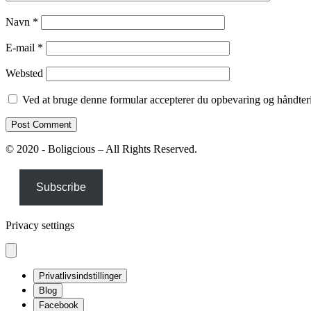
Navn
*
E-mail
*
Websted
Ved at bruge denne formular accepterer du opbevaring og håndteri
© 2020 - Boligcious – All Rights Reserved.
Subscribe
Privacy settings
Privatlivsindstillinger
Blog
Facebook