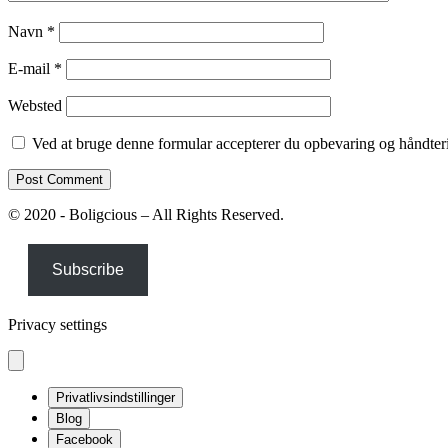
Navn
*
E-mail
*
Websted
Ved at bruge denne formular accepterer du opbevaring og håndteri
© 2020 - Boligcious – All Rights Reserved.
Subscribe
Privacy settings
Privatlivsindstillinger
Blog
Facebook