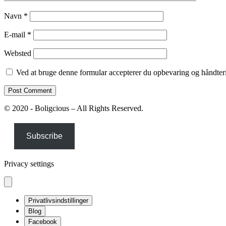
Navn
*
E-mail
*
Websted
Ved at bruge denne formular accepterer du opbevaring og håndteri
© 2020 - Boligcious – All Rights Reserved.
Subscribe
Privacy settings
Privatlivsindstillinger
Blog
Facebook