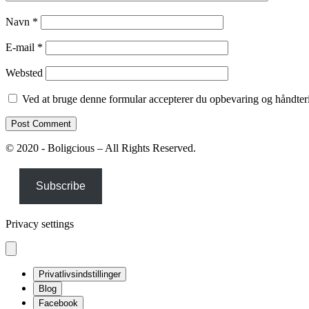
Navn
*
E-mail
*
Websted
Ved at bruge denne formular accepterer du opbevaring og håndteri
© 2020 - Boligcious – All Rights Reserved.
Subscribe
Privacy settings
Privatlivsindstillinger
Blog
Facebook