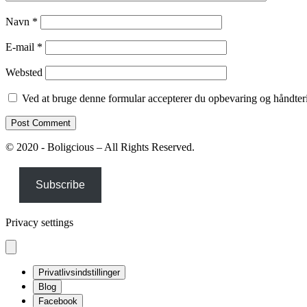
Navn
*
E-mail
*
Websted
Ved at bruge denne formular accepterer du opbevaring og håndteri
© 2020 - Boligcious – All Rights Reserved.
Subscribe
Privacy settings
Privatlivsindstillinger
Blog
Facebook