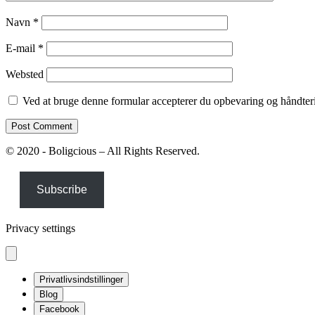
Navn
*
E-mail
*
Websted
Ved at bruge denne formular accepterer du opbevaring og håndteri
© 2020 - Boligcious – All Rights Reserved.
Subscribe
Privacy settings
Privatlivsindstillinger
Blog
Facebook