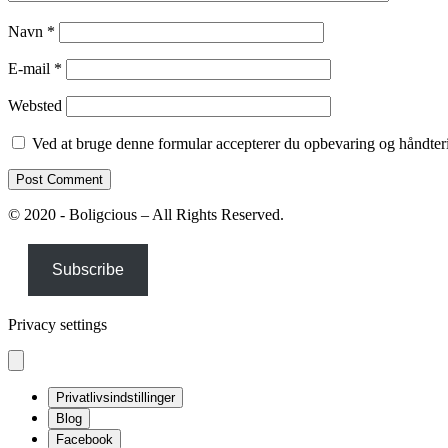
Navn
*
E-mail
*
Websted
Ved at bruge denne formular accepterer du opbevaring og håndteri
© 2020 - Boligcious – All Rights Reserved.
Subscribe
Privacy settings
Privatlivsindstillinger
Blog
Facebook