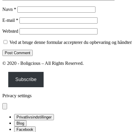
Navn
*
E-mail
*
Websted
Ved at bruge denne formular accepterer du opbevaring og håndteri
© 2020 - Boligcious – All Rights Reserved.
Subscribe
Privacy settings
Privatlivsindstillinger
Blog
Facebook