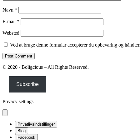
Navn
*
E-mail
*
Websted
Ved at bruge denne formular accepterer du opbevaring og håndteri
© 2020 - Boligcious – All Rights Reserved.
Subscribe
Privacy settings
Privatlivsindstillinger
Blog
Facebook