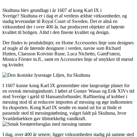
Skultuna blev grundlagt i år 1607 af kong Karl IX i
Sverige? Skultuna er i dag et af verdens ældste virksomheder, og
stadig leverandør til Royal Court of Sweden. Det er altså en
virksomhed der i over 400 år, har produceret objekter af højeste
kvalitet til boligen. Altid i den fineste kvalitet og design.
Der findes to produktlinjer, en Home Accessories linje som designes
af nogle af de førende designere i verden, navne som Richard
Hutten, Claesson Koivisto Rune, Luca Nichetto, GamFratesi,
Monica Förster m.fl., samt en Accessories linje af smykker til mænd
og kvinder.
I 1607 kunne kong Karl IX gennemføre sine langvarige planer for
en svensk messingindustri. I løbet af Gustav Wasas og Erik XIVs tid
stod Sverige i gæld til Hansansforbundet. Raffinering af kobber i
messing stod til at reducere importen af ​​messing og øge indkomsten
fra eksporten. Kong Karl IX sendte en mand ud for at finde et
passende sted til messingstøbning, valget faldt på Skultuna, hvor
Svartånbækken gav tilstrækkelig vandkraft.
I dag, over 400 år senere, ligger virksomheden stadig på samme sted