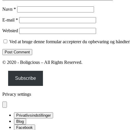
Navn
*
E-mail
*
Websted
Ved at bruge denne formular accepterer du opbevaring og håndteri
© 2020 - Boligcious – All Rights Reserved.
Subscribe
Privacy settings
Privatlivsindstillinger
Blog
Facebook