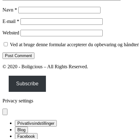
Navn
*
E-mail
*
Websted
Ved at bruge denne formular accepterer du opbevaring og håndteri
© 2020 - Boligcious – All Rights Reserved.
Subscribe
Privacy settings
Privatlivsindstillinger
Blog
Facebook