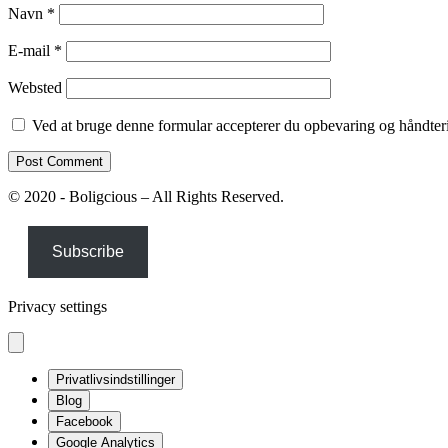
Navn
*
E-mail
*
Websted
Ved at bruge denne formular accepterer du opbevaring og håndteri
© 2020 - Boligcious – All Rights Reserved.
Subscribe
Privacy settings
Privatlivsindstillinger
Blog
Facebook
Google Analytics