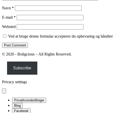
Navn
*
E-mail
*
Websted
Ved at bruge denne formular accepterer du opbevaring og håndteri
© 2020 - Boligcious – All Rights Reserved.
Subscribe
Privacy settings
Privatlivsindstillinger
Blog
Facebook