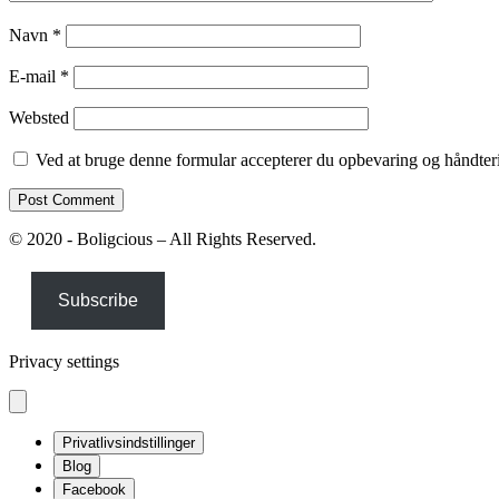
Navn
*
E-mail
*
Websted
Ved at bruge denne formular accepterer du opbevaring og håndteri
© 2020 - Boligcious – All Rights Reserved.
Subscribe
Privacy settings
Privatlivsindstillinger
Blog
Facebook