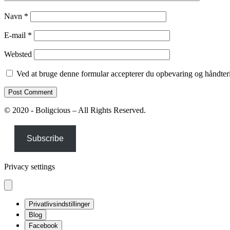
Navn
*
E-mail
*
Websted
Ved at bruge denne formular accepterer du opbevaring og håndteri
© 2020 - Boligcious – All Rights Reserved.
Subscribe
Privacy settings
Privatlivsindstillinger
Blog
Facebook