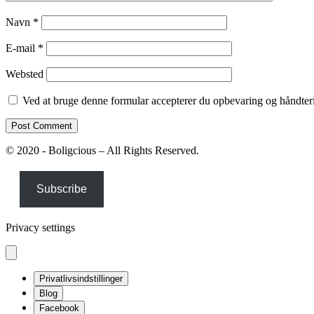
Navn
*
E-mail
*
Websted
Ved at bruge denne formular accepterer du opbevaring og håndteri
© 2020 - Boligcious – All Rights Reserved.
Subscribe
Privacy settings
Privatlivsindstillinger
Blog
Facebook